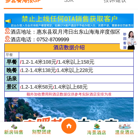
多套餐海报GF
SJK
投诉/建议
酒店地址
：
惠东县双月湾日出东山海
海岸
度假区
酒店电话：0752-8709999
酒店数据介绍
早餐
早餐
/
1.2-1.4米108元
/
1.4米以上158元
晚餐
1.2-1.4米138元
1.4米以上228元
/
/
汤泉
景区
1.2-1.4米58元
1.4米以上68元
/
/
额外加收费用和酒店数据仅供参考实际酒店安排为准